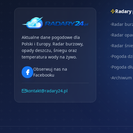
Radary
Radar bur
Radar opa
Aktualne dane pogodowe dla
Polski i Europy. Radar burzowy,
Radar śni
opady deszczu, śniegu oraz
Pogoda dz
temperatura wody na żywo.
Pogoda dł
Obserwuj nas na
Facebooku
Archiwum
kontakt@radary24.pl