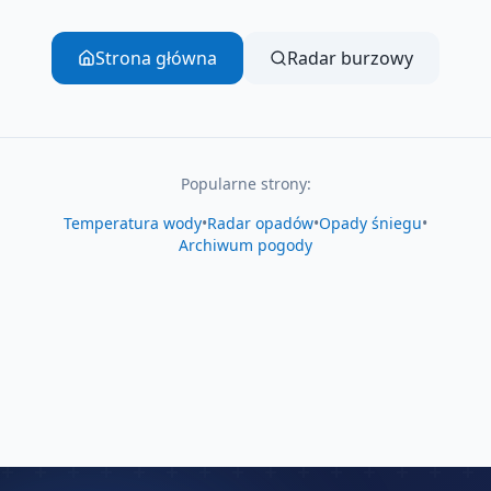
Strona główna
Radar burzowy
Popularne strony:
Temperatura wody
•
Radar opadów
•
Opady śniegu
•
Archiwum pogody