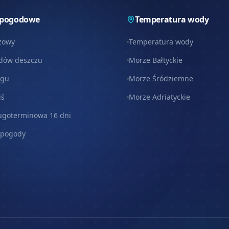
 pogodowe
Temperatura wody
zowy
Temperatura wody
dów deszczu
Morze Bałtyckie
egu
Morze Śródziemne
iś
Morze Adriatyckie
ugoterminowa 16 dni
 pogody