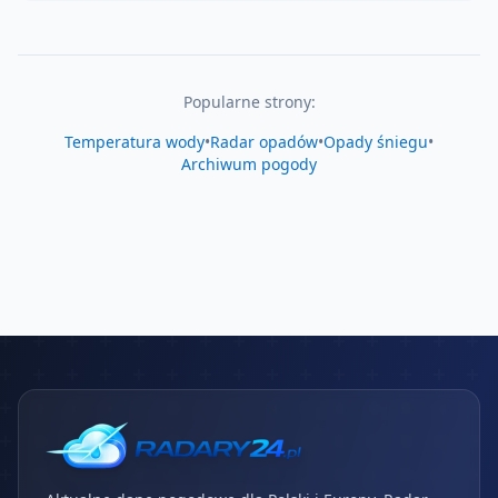
Popularne strony:
Temperatura wody
•
Radar opadów
•
Opady śniegu
•
Archiwum pogody