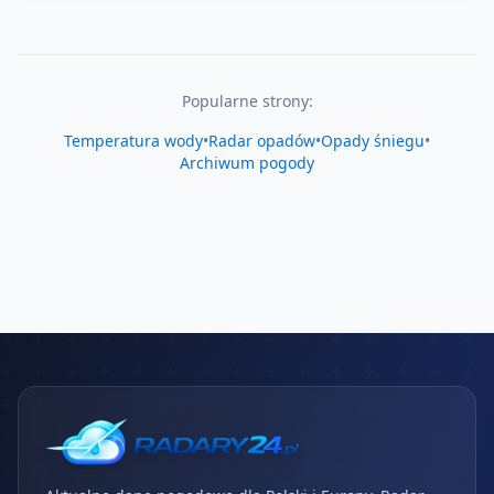
Popularne strony:
Temperatura wody
•
Radar opadów
•
Opady śniegu
•
Archiwum pogody