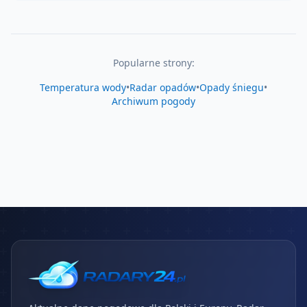
Popularne strony:
Temperatura wody
•
Radar opadów
•
Opady śniegu
•
Archiwum pogody